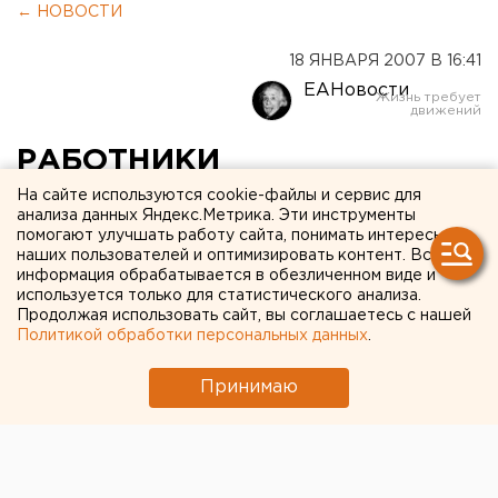
← НОВОСТИ
18 ЯНВАРЯ 2007 В 16:41
ЕАНовости
РАБОТНИКИ
ВОЕНКОМАТОВ ПЕРМИ
На сайте используются cookie-файлы и сервис для
анализа данных Яндекс.Метрика. Эти инструменты
РАССЫЛАЮТ
помогают улучшать работу сайта, понимать интересы
наших пользователей и оптимизировать контент. Вся
ПРИГЛАШЕНИЯ
информация обрабатывается в обезличенном виде и
используется только для статистического анализа.
ДЕМОБИЛИЗОВАВШИМСЯ
Продолжая использовать сайт, вы соглашаетесь с нашей
Политикой обработки персональных данных
.
МОЛОДЫХ ЛЮДЕЙ НА
СОБЕСЕДОВАНИЕ ДЛЯ
Принимаю
ПРОХОЖДЕНИЯ СЛУЖБЫ
ПО КОНТРАКТУ