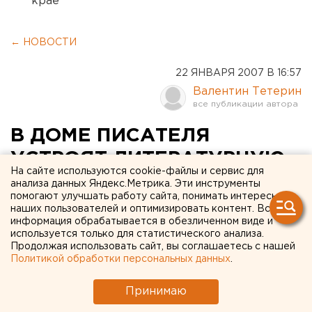
крае
← НОВОСТИ
22 ЯНВАРЯ 2007 В 16:57
Валентин Тетерин
В ДОМЕ ПИСАТЕЛЯ
УСТРОЯТ ЛИТЕРАТУРНУЮ
На сайте используются cookie-файлы и сервис для
ДУЭЛЬ ДВУХ ГЕРМАНОВ
анализа данных Яндекс.Метрика. Эти инструменты
помогают улучшать работу сайта, понимать интересы
наших пользователей и оптимизировать контент. Вся
Екатеринбург. В Доме писателя устроят
информация обрабатывается в обезличенном виде и
литературную дуэль двух Германов, сообщили
используется только для статистического анализа.
Продолжая использовать сайт, вы соглашаетесь с нашей
агентству ЕАН сотрудники учреждения
Политикой обработки персональных данных
.
культуры.
Принимаю
Екатеринбург. В Доме писателя устроят