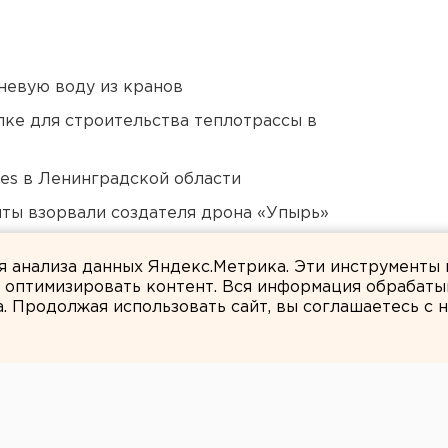
невую воду из кранов
ке для строительства теплотрассы в
ies в Ленинградской области
ты взорвали создателя дрона «Упырь»
ти подтопило несуществующее озеро
ля анализа данных Яндекс.Метрика. Эти инструменты
и оптимизировать контент. Вся информация обрабаты
а. Продолжая использовать сайт, вы соглашаетесь с
Наталия Лукьянцева