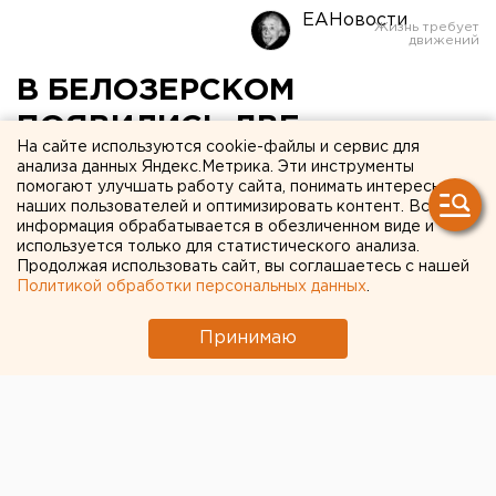
ЕАНовости
В БЕЛОЗЕРСКОМ
ПОЯВИЛИСЬ ДВЕ
На сайте используются cookie-файлы и сервис для
ПЕРЕДВИЖНЫЕ
анализа данных Яндекс.Метрика. Эти инструменты
помогают улучшать работу сайта, понимать интересы
ЭЛЕКТРОСТАНЦИИ
наших пользователей и оптимизировать контент. Вся
информация обрабатывается в обезличенном виде и
используется только для статистического анализа.
Белозерское, Курганская область.
Продолжая использовать сайт, вы соглашаетесь с нашей
Политикой обработки персональных данных
.
Белозерское, Курганская область. Администрация
Белозерского района приобрела две передвижные
Принимаю
электростанции для жилищно-коммунального
хозяйства на случай чрезвычайных ситуаций,
сообщили агентству ЕАН в пресс-службе
муниципального образования. Сейчас сельчанам не
грозят перебои с электроэнергией. В случае аварии
электростанции восстановят электроснабжение