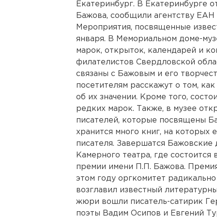
Екатеринбург. В Екатеринбурге о
Бажова, сообщили агентству ЕАН 
Мероприятия, посвященные извест
января. В Мемориальном доме-муз
марок, открыток, календарей и к
филателистов Свердловской област
связаны с Бажовым и его творчес
посетителям расскажут о том, как
об их значении. Кроме того, сост
редких марок. Также, в музее от
писателей, которые посвящены Б
хранится много книг, на которых 
писателя. Завершатся Бажовские д
Камерного театра, где состоится
премии имени П.П. Бажова. Премия
этом году оргкомитет радикально
возглавил известный литературны
жюри вошли писатель-сатирик Гер
поэты Вадим Осипов и Евгений Ту