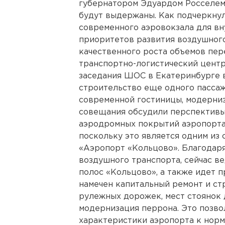
губернатором Эдуардом Росселем,
будут выдержаны. Как подчеркну
современного аэровокзала для вн
приоритетов развития воздушного
качественного роста объемов пе
транспортно-логистический центр
заседания ШОС в Екатеринбурге в
строительство еще одного пассаж
современной гостиницы, модерни
совещания обсудили перспективы
аэродромных покрытий аэропорта,
поскольку это является одним и
«Аэропорт «Кольцово». Благодар
воздушного транспорта, сейчас в
полос «Кольцово», а также идет п
намечен капитальный ремонт и с
рулежных дорожек, мест стоянок 
модернизация перрона. Это позво
характеристики аэропорта к норм