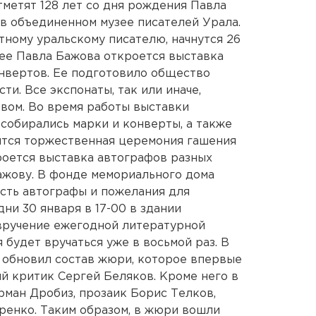
тметят 128 лет со дня рождения Павла
в объединенном музее писателей Урала.
ному уральскому писателю, начнутся 26
ее Павла Бажова откроется выставка
онвертов. Ее подготовило общество
и. Все экспонаты, так или иначе,
твом. Во время работы выставки
 собирались марки и конверты, а также
оится торжественная церемония гашения
кроется выставка автографов разных
ажову. В фонде мемориального дома
есть автографы и пожелания для
ни 30 января в 17-00 в здании
 вручение ежегодной литературной
 будет вручаться уже в восьмой раз. В
 обновил состав жюри, которое впервые
й критик Сергей Беляков. Кроме него в
ман Дробиз, прозаик Борис Телков,
ренко. Таким образом, в жюри вошли