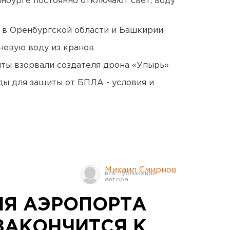
нбурге постоянно отключают свет, воду
а в Оренбургской области и Башкирии
невую воду из кранов
ты взорвали создателя дрона «Упырь»
ды для защиты от БПЛА - условия и
Михаил Смирнов
Я АЭРОПОРТА
ЗАКОНЧИТСЯ К