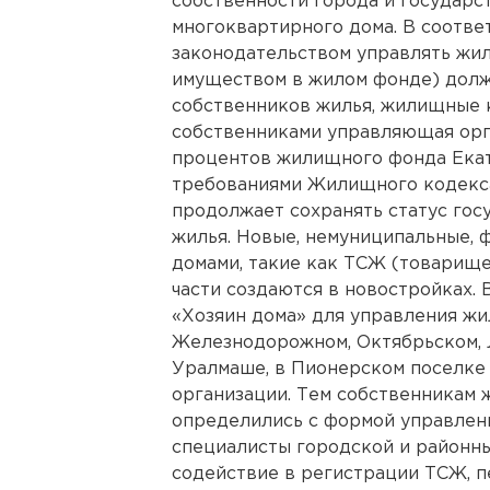
собственности города и государст
многоквартирного дома. В соотв
законодательством управлять ж
имуществом в жилом фонде) долж
собственников жилья, жилищные 
собственниками управляющая орга
процентов жилищного фонда Екат
требованиями Жилищного кодекс
продолжает сохранять статус гос
жилья. Новые, немуниципальные,
домами, такие как ТСЖ (товарище
части создаются в новостройках. 
«Хозяин дома» для управления жи
Железнодорожном, Октябрьском, 
Уралмаше, в Пионерском поселке
организации. Тем собственникам ж
определились с формой управлени
специалисты городской и районн
содействие в регистрации ТСЖ, 