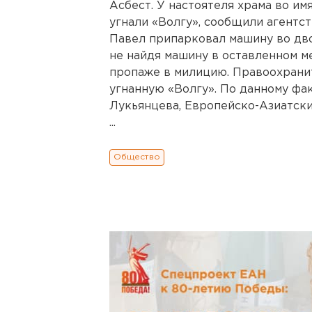
Асбест. У настоятеля храма во им
угнали «Волгу», сообщили агентс
Павел припарковал машину во дво
не найдя машину в оставленном м
пропаже в милицию. Правоохрани
угнанную «Волгу». По данному фа
Лукьянцева, Европейско-Азиатски
...
Общество