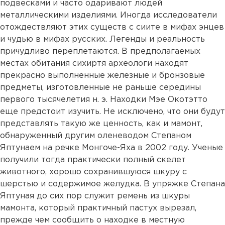
подвесками и часто одаривают людей
металлическими изделиями. Иногда исследователи
отождествляют этих существ с сиите в мифах энцев
и чудью в мифах русских. Легенды и реальность
причудливо переплетаются. В предполагаемых
местах обитания сихиртя археологи находят
прекрасно выполненные железные и бронзовые
предметы, изготовленные не раньше середины
первого тысячелетия н. э. Находки Мэе Окотэтто
еще предстоит изучить. Не исключено, что они будут
представлять такую же ценность, как и мамонт,
обнаруженный другим оленеводом Степаном
Яптунаем на речке Монгоче-Яха в 2002 году. Ученые
получили тогда практически полный скелет
животного, хорошо сохранившуюся шкуру с
шерстью и содержимое желудка. В упряжке Степана
Яптуная до сих пор служит ремень из шкуры
мамонта, который практичный пастух вырезал,
прежде чем сообщить о находке в местную