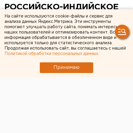
РОССИЙСКО-ИНДИЙСКОЕ
СОВМЕСТНОЕ
На сайте используются cookie-файлы и сервис для
анализа данных Яндекс.Метрика. Эти инструменты
ПРЕДПРИЯТИЯ ПО
помогают улучшать работу сайта, понимать интересы
наших пользователей и оптимизировать контент. Вся
ПРОМЫШЛЕННОЙ СБОРКЕ
информация обрабатывается в обезличенном виде и
используется только для статистического анализа.
ГРУЗОВЫХ АВТОМОБИЛЕЙ
Продолжая использовать сайт, вы соглашаетесь с нашей
Политикой обработки персональных данных
.
МАРКИ «УРАЛ»
ОТКРОЕТСЯ В ЗАПАДНОЙ
Принимаю
БЕНГАЛИИ
Миасс, Челябинская область.
Миасс, Челябинская область. Российско-индийское
совместное предприятия по промышленной сборке
грузовых автомобилей марки «Урал» будет
создаваться в Западной Бенгалии, сообщили
агентству ЕАН в пресс-службе «УралАЗ» в Миассе.