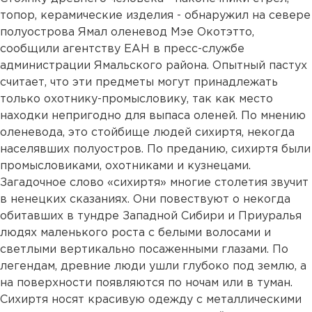
топор, керамические изделия - обнаружил на севере
полуострова Ямал оленевод Мэе Окотэтто,
сообщили агентству ЕАН в пресс-службе
администрации Ямальского района. Опытный пастух
считает, что эти предметы могут принадлежать
только охотнику-промысловику, так как место
находки непригодно для выпаса оленей. По мнению
оленевода, это стойбище людей сихиртя, некогда
населявших полуостров. По преданию, сихиртя были
промысловиками, охотниками и кузнецами.
Загадочное слово «сихиртя» многие столетия звучит
в ненецких сказаниях. Они повествуют о некогда
обитавших в тундре Западной Сибири и Приуралья
людях маленького роста с белыми волосами и
светлыми вертикально посаженными глазами. По
легендам, древние люди ушли глубоко под землю, а
на поверхности появляются по ночам или в туман.
Сихиртя носят красивую одежду с металлическими