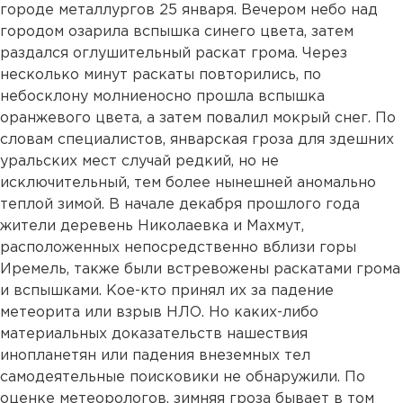
городе металлургов 25 января. Вечером небо над
городом озарила вспышка синего цвета, затем
раздался оглушительный раскат грома. Через
несколько минут раскаты повторились, по
небосклону молниеносно прошла вспышка
оранжевого цвета, а затем повалил мокрый снег. По
словам специалистов, январская гроза для здешних
уральских мест случай редкий, но не
исключительный, тем более нынешней аномально
теплой зимой. В начале декабря прошлого года
жители деревень Николаевка и Махмут,
расположенных непосредственно вблизи горы
Иремель, также были встревожены раскатами грома
и вспышками. Кое-кто принял их за падение
метеорита или взрыв НЛО. Но каких-либо
материальных доказательств нашествия
инопланетян или падения внеземных тел
самодеятельные поисковики не обнаружили. По
оценке метеорологов, зимняя гроза бывает в том