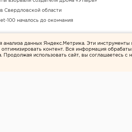
ты взорвали создателя дрона «Упырь»
 в Свердловской области
et-100 началось до окончания
Челябинской области
ля анализа данных Яндекс.Метрика. Эти инструменты
и оптимизировать контент. Вся информация обрабаты
а. Продолжая использовать сайт, вы соглашаетесь с
ЕАНовости
ЕЗД
» ОТПРАВИТСЯ В
М ГОДУ РЕЙС ПО