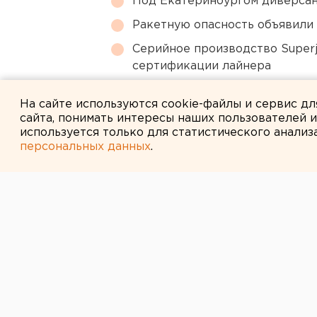
Под Екатеринбургом диверсан
Ракетную опасность объявили
Серийное производство Superj
сертификации лайнера
Ракетная опасность угрожает 
На сайте используются cookie-файлы и сервис д
сайта, понимать интересы наших пользователей 
используется только для статистического анализ
персональных данных
.
← НОВОСТИ
29 ЯНВАРЯ 2007 В 13:49
30 ЯНВАРЯ ПО
«МИЛОСЕРДИЕ
ПЕРВЫЙ В ЭТО