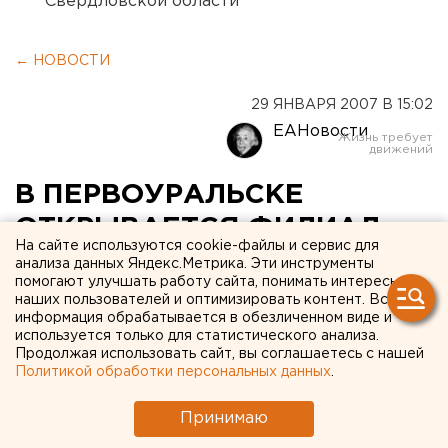
Свердловской области
← НОВОСТИ
29 ЯНВАРЯ 2007 В 15:02
ЕАНовости
В ПЕРВОУРАЛЬСКЕ
ОТКРЫВАЕТСЯ ФИЛИАЛ
На сайте используются cookie-файлы и сервис для
ГОСУДАРСТВЕННОГО
анализа данных Яндекс.Метрика. Эти инструменты
помогают улучшать работу сайта, понимать интересы
ПРОФЕССИОНАЛЬНО-
наших пользователей и оптимизировать контент. Вся
информация обрабатывается в обезличенном виде и
ПЕДАГОГИЧЕСКОГО
используется только для статистического анализа.
УНИВЕРСИТЕТА
Продолжая использовать сайт, вы соглашаетесь с нашей
Политикой обработки персональных данных
.
Екатеринбург. 31 января в Первоуральске
Принимаю
открывается филиал Российского