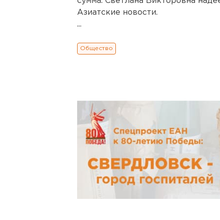
сумма. Светлана Викторовна надее
Азиатские новости.
...
Общество