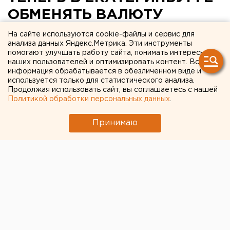
ОБМЕНЯТЬ ВАЛЮТУ
МОЖНО ЧЕРЕЗ БАНКОМАТ
На сайте используются cookie-файлы и сервис для
анализа данных Яндекс.Метрика. Эти инструменты
помогают улучшать работу сайта, понимать интересы
Екатеринбург. Сбербанк России продолжает
наших пользователей и оптимизировать контент. Вся
развивать новые технологии обслуживания
информация обрабатывается в обезличенном виде и
клиентов: отныне в Екатеринбурге обменять
используется только для статистического анализа.
Продолжая использовать сайт, вы соглашаетесь с нашей
валюту можно не только в обменных пунктах, но
Политикой обработки персональных данных
.
и через банкомат.
Принимаю
Екатеринбург. Сбербанк России продолжает
развивать новые технологии обслуживания
клиентов: отныне в Екатеринбурге обменять валюту
можно не только в обменных пунктах, но и через
банкомат. Как сообщили ЕАН в отделе
общественных связей Уральского банка Сбербанка
России, такой банкомат установлен в центральном
офисе на улице Московской, 11. Банкомат принимает
к обмену от 10 наличных долларов и евро.