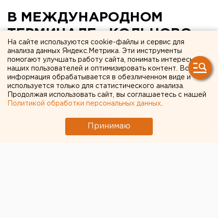
В МЕЖДУНАРОДНОМ
ТЕРМИНАЛЕ «КОЛЬЦОВО»
На сайте используются cookie-файлы и сервис для
ЗАДЕРЖАН ГРАЖДАНИН
анализа данных Яндекс.Метрика. Эти инструменты
помогают улучшать работу сайта, понимать интересы
ТАДЖИКИСТАНА ПО
наших пользователей и оптимизировать контент. Вся
информация обрабатывается в обезличенном виде и
ПОДОЗРЕНИЮ В
используется только для статистического анализа.
ТРАНСПОРТИРОВКЕ
Продолжая использовать сайт, вы соглашаетесь с нашей
Политикой обработки персональных данных
.
НАРКОТИКОВ
Принимаю
Екатеринбург. В международном терминале
аэропорта «Кольцово» в ходе проведения
таможенного оформления и контроля
пассажиров авиарейса, прибывшего в столицу
Урала из Душанбе, был задержан гражданин
Таджикистана по подозрению в
транспортировке наркотик