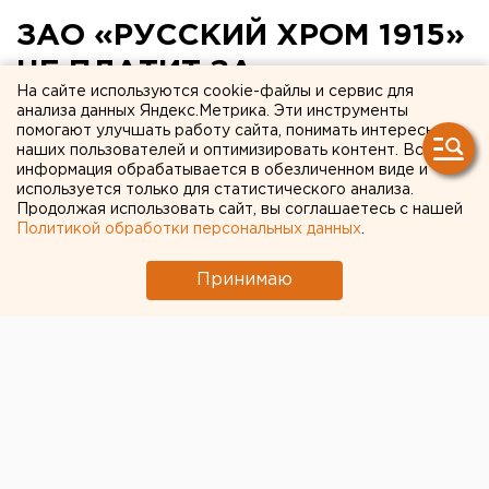
ЗАО «РУССКИЙ ХРОМ 1915»
НЕ ПЛАТИТ ЗА
На сайте используются cookie-файлы и сервис для
НЕГАТИВНОЕ
анализа данных Яндекс.Метрика. Эти инструменты
помогают улучшать работу сайта, понимать интересы
ВОЗДЕЙСТВИЕ НА
наших пользователей и оптимизировать контент. Вся
информация обрабатывается в обезличенном виде и
ОКРУЖАЮЩУЮ СРЕДУ
используется только для статистического анализа.
Продолжая использовать сайт, вы соглашаетесь с нашей
Политикой обработки персональных данных
.
Екатеринбург. Прокуратура Первоуральска
провела проверку исполнения
Принимаю
природоохранного законодательства в
деятельности ЗАО «Русский хром 1915».
Екатеринбург. Прокуратура Первоуральска провела
проверку исполнения природоохранного
законодательства в деятельности ЗАО «Русский
хром 1915». Как сообщили ЕАН в пресс-службе
областной прокуратуры, «на протяжении