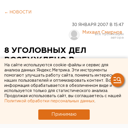
← НОВОСТИ
30 ЯНВАРЯ 2007 В 15:47
Михаил Смирнов
8 УГОЛОВНЫХ ДЕЛ
ВОЗБУЖДЕНО В
На сайте используются cookie-файлы и сервис для
СВЕРДЛОВСКОЙ ОБЛАСТИ
анализа данных Яндекс.Метрика. Эти инструменты
помогают улучшать работу сайта, понимать интересы
ПО ФАКТАМ ОКАЗАНИЯ
наших пользователей и оптимизировать контент. Вся
информация обрабатывается в обезличенном виде и
ПРОТИВОДЕЙСТВИЯ
используется только для статистического анализа.
СУДЕБНЫМ ПРИСТАВАМ
Продолжая использовать сайт, вы соглашаетесь с нашей
Политикой обработки персональных данных
.
Екатеринбург. В 2006 году
Принимаю
правоохранительными органами Свердловской
области возбуждено 8 уголовных дел по фактам