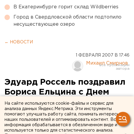
В Екатеринбурге горит склад Wildberries
Город в Свердловской области подтопило
несуществующее озеро
← НОВОСТИ
1 ФЕВРАЛЯ 2007 В 17:46
Михаил Смирнов
Эдуард Россель поздравил
Бориса Ельцина с Днем
рождения
На сайте используются cookie-файлы и сервис для
анализа данных Яндекс.Метрика. Эти инструменты
помогают улучшать работу сайта, понимать интересы
Екатеринбург. Губернатор Свердловской
наших пользователей и оптимизировать контент. Вся
области Эдуард Россель 1 февраля в ходе
информация обрабатывается в обезличенном виде и
телефонного разговора тепло поздравил своего
используется только для статистического анализа.