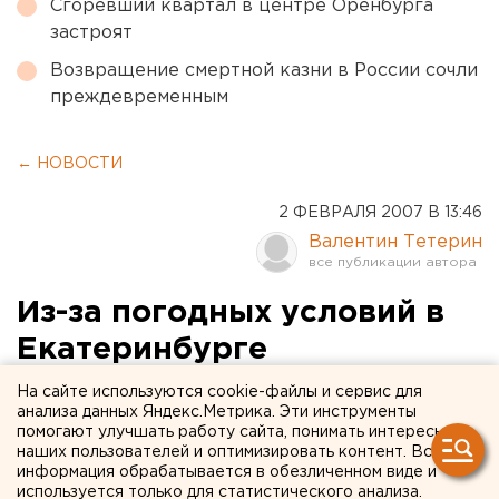
Сгоревший квартал в центре Оренбурга
застроят
Возвращение смертной казни в России сочли
преждевременным
← НОВОСТИ
2 ФЕВРАЛЯ 2007 В 13:46
Валентин Тетерин
Из-за погодных условий в
Екатеринбурге
увеличилось количество
На сайте используются cookie-файлы и сервис для
анализа данных Яндекс.Метрика. Эти инструменты
ДТП
помогают улучшать работу сайта, понимать интересы
наших пользователей и оптимизировать контент. Вся
информация обрабатывается в обезличенном виде и
Екатеринбург. Из-за изменения погодных
используется только для статистического анализа.