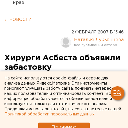
крае
← НОВОСТИ
2 ФЕВРАЛЯ 2007 В 13:46
Наталия Лукьянцева
Хирурги Асбеста объявили
забастовку
На сайте используются cookie-файлы и сервис для
Асбест. Хирурги Асбеста объявили забастовку,
анализа данных Яндекс.Метрика. Эти инструменты
сообщили агентству ЕАН в одном из
помогают улучшать работу сайта, понимать интересы
наших пользователей и оптимизировать контент. Вся
медицинских учреждений города.
информация обрабатывается в обезличенном виде и
используется только для статистического анализа.
Асбест. Хирурги Асбеста объявили забастовку,
Продолжая использовать сайт, вы соглашаетесь с нашей
сообщили агентству ЕАН в одном из медицинских
Политикой обработки персональных данных
.
учреждений города. Второй день асбестовские
Принимаю