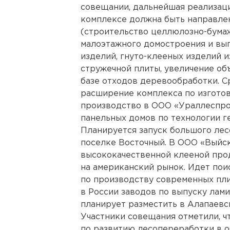
совещании, дальнейшая реализац
комплексе должна быть направле
(строительство целлюлозно-бумаж
малоэтажного домостроения и вып
изделий, гнуто-клееных изделий 
стружечной плиты, увеличение об
базе отходов деревообработки. С
расширение комплекса по изгото
производство в ООО «Ураллеспро
панельных домов по технологии г
Планируется запуск большого ле
поселке Восточный. В ООО «Выйс
высококачественной клееной про
на американский рынок. Идет пои
по производству современных пли
в России заводов по выпуску лам
планирует разместить в Алапаевс
Участники совещания отметили, ч
по развитию лесопереработки в 