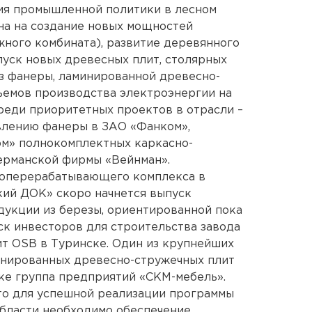
ия промышленной политики в лесном
на на создание новых мощностей
ного комбината), развитие деревянного
уск новых древесных плит, столярных
из фанеры, ламинированной древесно-
ъемов производства электроэнергии на
реди приоритетных проектов в отрасли –
влению фанеры в ЗАО «Фанком»,
м» полнокомплектных каркасно-
ерманской фирмы «Вейнман».
соперерабатывающего комплекса в
кий ДОК» скоро начнется выпуск
дукции из березы, ориентированной пока
ск инвесторов для строительства завода
т OSB в Туринске. Один из крупнейших
инированных древесно-стружечных плит
ке группа предприятий «СКМ-мебель».
то для успешной реализации программы
области необходимо обеспечение