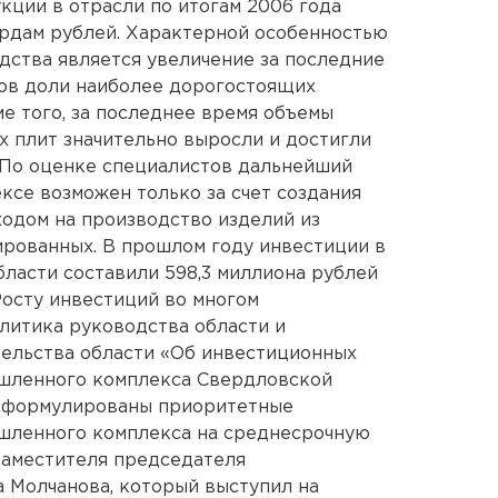
кции в отрасли по итогам 2006 года
ардам рублей. Характерной особенностью
дства является увеличение за последние
тов доли наиболее дорогостоящих
е того, за последнее время объемы
 плит значительно выросли и достигли
 По оценке специалистов дальнейший
се возможен только за счет создания
ходом на производство изделий из
нированных. В прошлом году инвестиции в
ласти составили 598,3 миллиона рублей
 Росту инвестиций во многом
литика руководства области и
тельства области «Об инвестиционных
шленного комплекса Свердловской
е сформулированы приоритетные
шленного комплекса на среднесрочную
заместителя председателя
 Молчанова, который выступил на