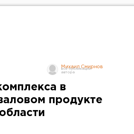
Михаил Смирнов
комплекса в
валовом продукте
области