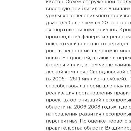
картон. Объем отгруженной проду
вплотную приблизился к 8 милли
уральского лесопильного произво
два года более чем на 20 процен
экспортных пиломатериалов. Кром
производства фанеры и древесных
показателей советского периода.
рост в лесопромышленном комплек
новых мощностей, а также с пере
фанеры и плит, в том числе лами
лесной комплекс Свердловской об
(в 2005 – 261,1 миллиона рублей).
способствовала промышленная по
реализация постановления прави
проектах организаций лесопромы
области на 2006-2008 годы», гд
направления развития лесопромы
перспективу. По оценке первого 
правительства области Владимира