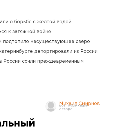
али о борьбе с желтой водой
ся к затяжной войне
ти подтопило несуществующее озеро
Екатеринбурге депортировали из России
в России сочли преждевременным
Михаил Смирнов
альный