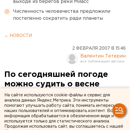
выходе из берегов реки Миасс
Численность человечества предложили
постепенно сократить ради планеты
← НОВОСТИ
2 ФЕВРАЛЯ 2007 В 15:46
Валентин Тетерин
По сегодняшней погоде
можно судить о весне
На сайте используются cookie-файлы и сервис для
Екатеринбург. По сегодняшней погоде можно
анализа данных Яндекс.Метрика. Эти инструменты
судить о весне.
помогают улучшать работу сайта, понимать интересы
наших пользователей и оптимизировать контент. Вся
информация обрабатывается в обезличенном виде и
Екатеринбург. По сегодняшней погоде можно
используется только для статистического анализа.
судить о весне. По народным поверьям, второй день
Продолжая использовать сайт, вы соглашаетесь с нашей