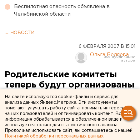
Беспилотная опасность объявлена в
Челябинской области
← НОВОСТИ
6 ФЕВРАЛЯ 2007 В 15:01
Ольга Беляева
Родительские комитеты
теперь будут организованы
при всех воинских частях
На сайте используются cookie-файлы и сервис для
анализа данных Яндекс.Метрика. Эти инструменты
Среднего Урала
помогают улучшать работу сайта, понимать интересы
наших пользователей и оптимизировать контент. Вся
информация обрабатывается в обезличенном виде и
Екатеринбург. Родительские комитеты теперь
используется только для статистического анализа.
будут организованы при всех воинских частях
Продолжая использовать сайт, вы соглашаетесь с нашей
Среднего Урала, сообщил агентству ЕАН
Политикой обработки персональных данных
.