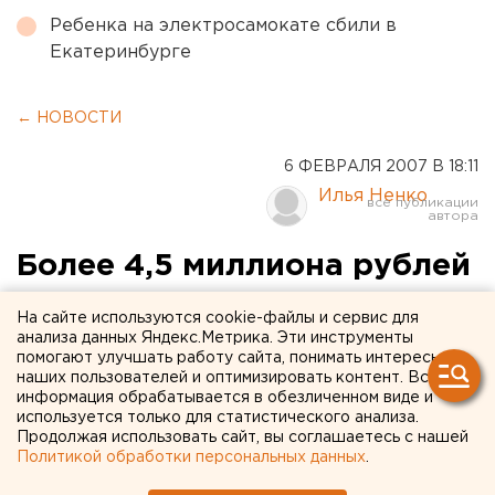
Ребенка на электросамокате сбили в
Екатеринбурге
← НОВОСТИ
6 ФЕВРАЛЯ 2007 В 18:11
Илья Ненко
Более 4,5 миллиона рублей
задолжал государству
На сайте используются cookie-файлы и сервис для
руководитель
анализа данных Яндекс.Метрика. Эти инструменты
помогают улучшать работу сайта, понимать интересы
автотранспортного
наших пользователей и оптимизировать контент. Вся
информация обрабатывается в обезличенном виде и
предприятия
используется только для статистического анализа.
Продолжая использовать сайт, вы соглашаетесь с нашей
Нижневартовска
Политикой обработки персональных данных
.