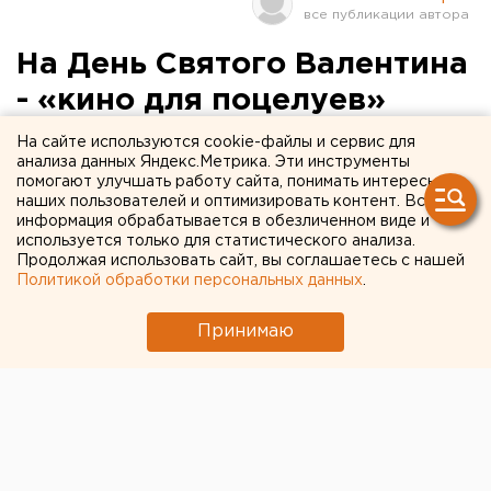
На День Святого Валентина
- «кино для поцелуев»
На сайте используются cookie-файлы и сервис для
Екатеринбург. В Екатеринбург на День Святого
анализа данных Яндекс.Метрика. Эти инструменты
Валентина устроят «кино для поцелуев»,
помогают улучшать работу сайта, понимать интересы
наших пользователей и оптимизировать контент. Вся
сообщили агентству ЕАН организаторы
информация обрабатывается в обезличенном виде и
мероприятия.
используется только для статистического анализа.
Продолжая использовать сайт, вы соглашаетесь с нашей
Екатеринбург. В Екатеринбург на День Святого
Политикой обработки персональных данных
.
Валентина устроят «кино для поцелуев», сообщили
Принимаю
агентству ЕАН организаторы мероприятия.
Специальный кинопоказ для всех кто любит и
влюблен, состоится 14 февраля в кинотеатре
Космос. Зрителям представят фильм «Разрисованная
вуаль» - любовная история, разворачивающаяся в
1920-е годы. Это экранизация одноимённой новеллы