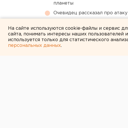
планеты
Очевидец рассказал про атаку 
Режим БПЛА-опасности ввели
На сайте используются cookie-файлы и сервис д
сайта, понимать интересы наших пользователей 
используется только для статистического анализ
персональных данных
.
← НОВОСТИ
8 ФЕВРАЛЯ 2007 В 17:31
Для спасения 
поселка Южно
спасателям пр
прокладывать 