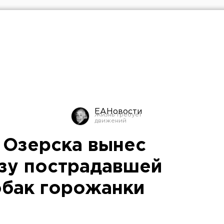
ЕАНовости
 Озерска вынес
ьзу пострадавшей
обак горожанки