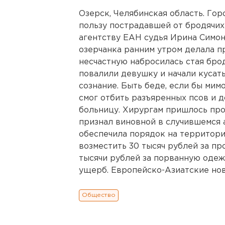
Озерск, Челябинская область. Го
пользу пострадавшей от бродячих
агентству ЕАН судья Ирина Симон
озерчанка ранним утром делала п
несчастную набросилась стая бро
повалили девушку и начали кусат
сознание. Быть беде, если бы мим
смог отбить разъяренных псов и 
больницу. Хирургам пришлось про
признал виновной в случившемся 
обеспечила порядок на территор
возместить 30 тысяч рублей за п
тысячи рублей за порванную одежд
ущерб. Европейско-Азиатские новос
Общество