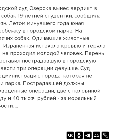
родской суд Озерска вынес вердикт в
 собак 19-летней студентки, сообщила
ян. Летом минувшего года юная
робежку в городском парке. На
дячих собак. Одичавшие животные
ь. Израненная истекала кровью и теряла
о не проходил молодой человек. Парень
доставил пострадавшую в городскую
вести три операции девушке. Суд
администрацию города, которая не
ии парка. Пострадавшей должны
роведенные операции, две с половиной
у и 40 тысяч рублей - за моральный
ти. ...