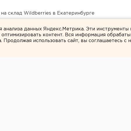
на склад Wildberries в Екатеринбурге
 в Пермском крае
ля анализа данных Яндекс.Метрика. Эти инструменты
и оптимизировать контент. Вся информация обрабаты
а. Продолжая использовать сайт, вы соглашаетесь с
ЕАНовости
ребенка из
-Коспажский
ишлось
путь тракторами и