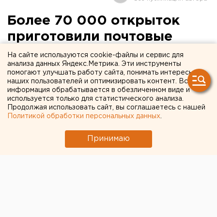
Более 70 000 открыток
приготовили почтовые
отделения ко Дню Святого
На сайте используются cookie-файлы и сервис для
анализа данных Яндекс.Метрика. Эти инструменты
Валентина
помогают улучшать работу сайта, понимать интересы
наших пользователей и оптимизировать контент. Вся
информация обрабатывается в обезличенном виде и
Екатеринбург. Почтовые отделения
используется только для статистического анализа.
Свердловской области приготовили ко дню
Продолжая использовать сайт, вы соглашаетесь с нашей
Святого Валентина более 70 000 открыток,
Политикой обработки персональных данных
.
сообщили агентству ЕАН в группе по связям с
общественностью УФПС Свердловской области.
Принимаю
Екатеринбург. Почтовые отделения Свердловской
области приготовили ко дню Святого Валентина
более 70 000 открыток, сообщили агентству ЕАН в
группе по связям с общественностью УФПС
Свердловской области. Это в два раза больше, чем в