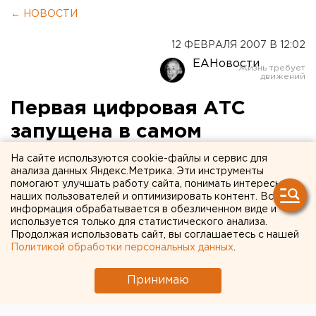
← НОВОСТИ
12 ФЕВРАЛЯ 2007 В 12:02
ЕАНовости
Первая цифровая АТС
запущена в самом
отдаленном поселке
На сайте используются cookie-файлы и сервис для
анализа данных Яндекс.Метрика. Эти инструменты
Зауралья
помогают улучшать работу сайта, понимать интересы
наших пользователей и оптимизировать контент. Вся
информация обрабатывается в обезличенном виде и
Барино, Курганская область.
используется только для статистического анализа.
Продолжая использовать сайт, вы соглашаетесь с нашей
Барино, Курганская область. Первая цифровая АТС
Политикой обработки персональных данных
.
запущена в самом отдаленном поселке Зауралья
Барино, сообщили агентству ЕАН в пресс-службе
Принимаю
муниципального образования. Станция рассчитана на
416 номеров и узел широкополосного доступа.