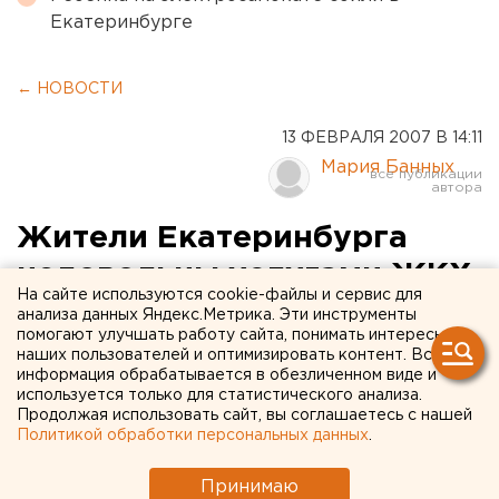
Екатеринбурге
← НОВОСТИ
13 ФЕВРАЛЯ 2007 В 14:11
Мария Банных
Жители Екатеринбурга
недовольны услугами ЖКХ
На сайте используются cookie-файлы и сервис для
анализа данных Яндекс.Метрика. Эти инструменты
Екатеринбург. Подведены итоги работы горячей
помогают улучшать работу сайта, понимать интересы
линии, организованной Территориальным
наших пользователей и оптимизировать контент. Вся
информация обрабатывается в обезличенном виде и
управлением Роспотребнадзора по
используется только для статистического анализа.
Свердловской области, об этом сообщили ЕАН в
Продолжая использовать сайт, вы соглашаетесь с нашей
Управлении.
Политикой обработки персональных данных
.
Екатеринбург. Подведены итоги работы горячей
Принимаю