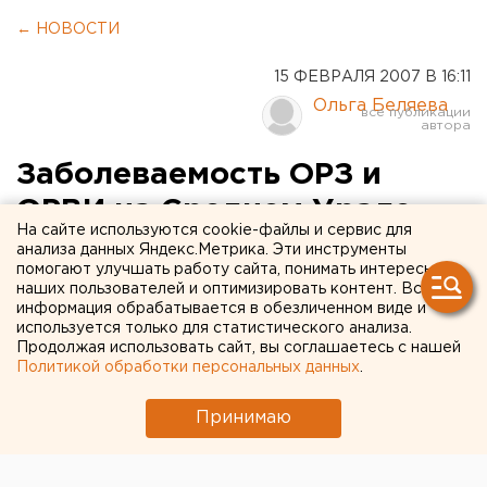
← НОВОСТИ
15 ФЕВРАЛЯ 2007 В 16:11
Ольга Беляева
Заболеваемость ОРЗ и
ОРВИ на Среднем Урале
На сайте используются cookie-файлы и сервис для
резко выросла
анализа данных Яндекс.Метрика. Эти инструменты
помогают улучшать работу сайта, понимать интересы
наших пользователей и оптимизировать контент. Вся
Екатеринбург. Заболеваемость ОРЗ и ОРВИ на
информация обрабатывается в обезличенном виде и
Среднем Урале резко выросла, сообщили
используется только для статистического анализа.
Продолжая использовать сайт, вы соглашаетесь с нашей
агентству ЕАН в территориальном управлении
Политикой обработки персональных данных
.
Роспотребнадзора по Свердловской области.
Принимаю
Екатеринбург. Заболеваемость ОРЗ и ОРВИ на
Среднем Урале резко выросла, сообщили агентству
ЕАН в территориальном управлении