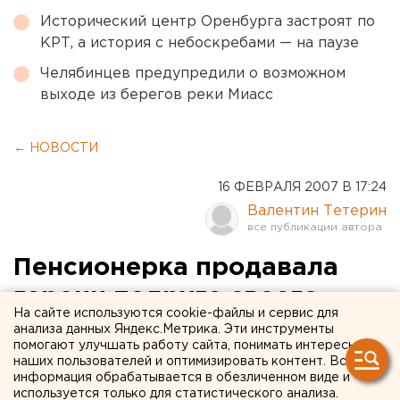
Исторический центр Оренбурга застроят по
КРТ, а история с небоскребами — на паузе
Челябинцев предупредили о возможном
выходе из берегов реки Миасс
← НОВОСТИ
16 ФЕВРАЛЯ 2007 В 17:24
Валентин Тетерин
Пенсионерка продавала
героин подруге своего
На сайте используются cookie-файлы и сервис для
сына погибшего от
анализа данных Яндекс.Метрика. Эти инструменты
помогают улучшать работу сайта, понимать интересы
передозировки
наших пользователей и оптимизировать контент. Вся
информация обрабатывается в обезличенном виде и
используется только для статистического анализа.
Екатеринбург. Пенсионерка продавала героин