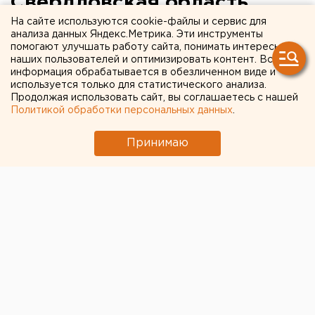
Свердловская область
поможет России
На сайте используются cookie-файлы и сервис для
анализа данных Яндекс.Метрика. Эти инструменты
подружиться с НАТО
помогают улучшать работу сайта, понимать интересы
наших пользователей и оптимизировать контент. Вся
информация обрабатывается в обезличенном виде и
Екатеринбург. Свердловская область может
используется только для статистического анализа.
Продолжая использовать сайт, вы соглашаетесь с нашей
помочь России подружиться с НАТО, заявил ЕАН
Политикой обработки персональных данных
.
посол Великобритании Энтони Брентон во
время встречи с прессой, посвященной
Принимаю
реализации в Екатеринбурге проекта Центра
Европейской Безопасности «Зимняя Академия».
Екатеринбург. Свердловская область может помочь
России подружиться с НАТО, заявил ЕАН посол
Великобритании Энтони Брентон во время встречи
с прессой, посвященной реализации в
Екатеринбурге проекта Центра Европейской
Безопасности «Зимняя Академия». Цель проекта, по
мнению участвовавшего во встрече заместителя