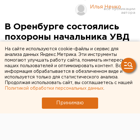
Илья Ненко
В Оренбурге состоялись
похороны начальника УВД
города Владимира Пылаева
На сайте используются cookie-файлы и сервис для
анализа данных Яндекс.Метрика. Эти инструменты
помогают улучшать работу сайта, понимать интересы
Оренбург. В Оренбурге состоялись похороны
наших пользователей и оптимизировать контент. Вся
начальника УВД города, полковника милиции
информация обрабатывается в обезличенном виде и
Владимира Пылаева, сообщили агентству ЕАН в
используется только для статистического анализа.
Продолжая использовать сайт, вы соглашаетесь с нашей
пресс-службе УВД Оренбургской области.
Политикой обработки персональных данных
.
Оренбург. В Оренбурге состоялись похороны
Принимаю
начальника УВД города, полковника милиции
Владимира Пылаева, сообщили агентству ЕАН в
пресс-службе УВД Оренбургской области. Владимир
Пылаев скончался 18 февраля. На прощание с
покойным, которое состоялось накануне, пришло