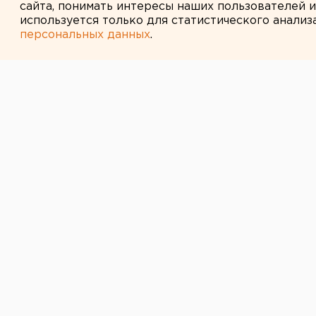
сайта, понимать интересы наших пользователей 
используется только для статистического анализ
персональных данных
.
← НОВОСТИ
26 ФЕВРАЛЯ 2007 В 14:29
Валовой регио
в Свердловско
продолжит рас
Екатеринбург. Валовой региональ
2007 году продолжит расти.
Екатеринбург. Валовой региональ
2007 году продолжит расти. Предп
текущего года составит от 107,5 