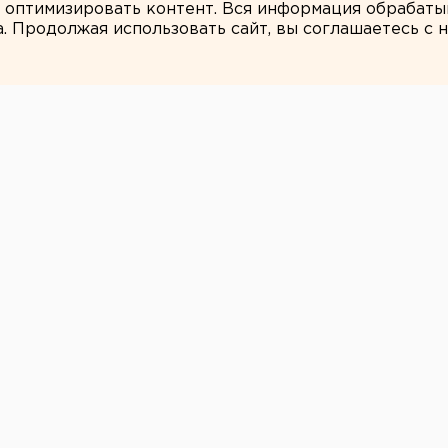
и оптимизировать контент. Вся информация обрабаты
а. Продолжая использовать сайт, вы соглашаетесь с
Михаил Смирнов
нальный продукт
й области
ти
ный продукт в Свердловской области в
ный продукт в Свердловской области в
олагается, что его размер по итогам
до 108,6 процента в сопоставимых ценах к