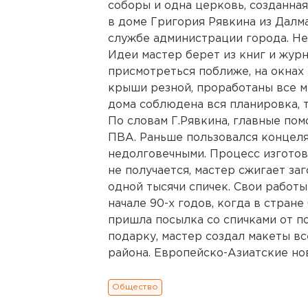
соборы и одна церковь, созданна
в доме Григория Рявкина из Далм
службе администрации города. Не
Идеи мастер берет из книг и жур
присмотреться поближе, на окнах
крыши резной, проработаны все м
дома соблюдена вся планировка, 
По словам Г.Рявкина, главные пом
ПВА. Раньше пользовался концеля
недолговечными. Процесс изготов
не получается, мастер сжигает за
одной тысячи спичек. Свои работы
начале 90-х годов, когда в стран
пришла посылка со спичками от п
подарку, мастер создал макеты в
района. Европейско-Азиатские ново
Общество