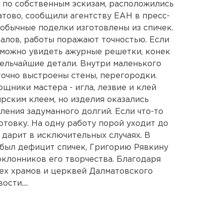
я по собственным эскизам, расположились
атово, сообщили агентству ЕАН в пресс-
обычные поделки изготовлены из спичек.
налов, работы поражают точностью. Если
 можно увидеть ажурные решетки, конек
ельчайшие детали. Внутри маленького
точно выстроены стены, перегородки.
ощники мастера - игла, лезвие и клей
рским клеем, но изделия оказались
ления задуманного долгий. Если что-то
готовку. На одну работу порой уходит до
 дарит в исключительных случаях. В
е был дефицит спичек, Григорию Рявкину
оклонников его творчества. Благодаря
сех храмов и церквей Далматовского
сти....