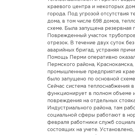
краевого центра и некоторых до
города. Под угрозой отсутствия т
дома, в том числе 698 домов, теп
схеме. Была запущена резервная п
Поврежденный участок трубопров
отрезок. В течение двух суток бе
аварийных бригад, устраняя прич
Помощь Перми оперативно оказа
Пермского района, Краснокамска, 
промышленные предприятия краев
было запущено по основной схеме
Сейчас система теплоснабжения в
функционирует в полном объеме и
повреждения на отдельных стояка
Индустриального района, там ра
социальной сферы работают в нор
февраля работники служб социал
состоящих на учете. Установлено,