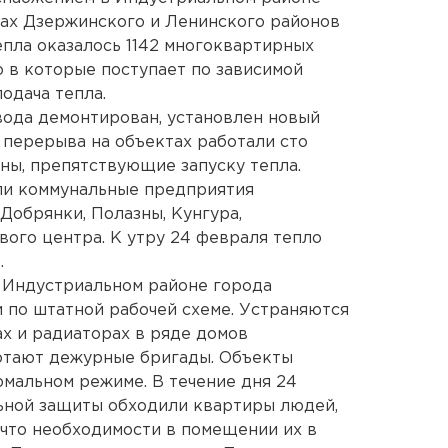
мах Дзержинского и Ленинского районов
епла оказалось 1142 многоквартирных
ло в которые поступает по зависимой
одача тепла.
ода демонтирован, установлен новый
з перерыва на объектах работали сто
ины, препятствующие запуску тепла.
ли коммунальные предприятия
Добрянки, Полазны, Кунгура,
ого центра. К утру 24 февраля тепло
.
 Индустриальном районе города
 по штатной рабочей схеме. Устраняются
х и радиаторах в ряде домов
ботают дежурные бригады. Объекты
мальном режиме. В течение дня 24
ьной защиты обходили квартиры людей,
 что необходимости в помещении их в