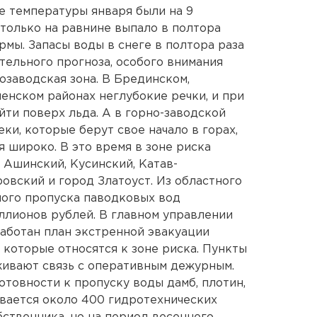
ие температуры января были на 9
 только на равнине выпало в полтора
ормы. Запасы воды в снеге в полтора раза
тельного прогноза, особого внимания
озаводская зона. В Брединском,
енском районах неглубокие речки, и при
йти поверх льда. А в горно-заводской
ки, которые берут свое начало в горах,
 широко. В это время в зоне риска
к Ашинский, Кусинский, Катав-
овский и город Златоуст. Из областного
ного пропуска паводковых вод
ллионов рублей. В главном управлении
аботан план экстренной эвакуации
 которые относятся к зоне риска. Пункты
ивают связь с оперативным дежурным.
отовности к пропуску воды дамб, плотин,
вается около 400 гидротехнических