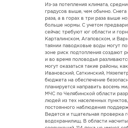
Из-за потепления климата, средн
градусов выше, чем обычно. Снега
раза, а в горах в три раза выше н
больше нормы. С учетом предвари
сейчас требуют юг области и горн
Карталинском, Агаповском, и Варн
таянии паводковые воды могут по
зоне риск подтопления создают ре
и во время половодья разливаются
могут оказаться такие районы, ка
Ивановский, Саткинский, Нязепетр
бюджета на обеспечение безопас
планируется направить восемь ми
МЧС по Челябинской области разр
людей из тех населенных пунктов,
постоянного наблюдения поддерж
Ведется и тщательная проверка г
водохранилищ. В области насчиты