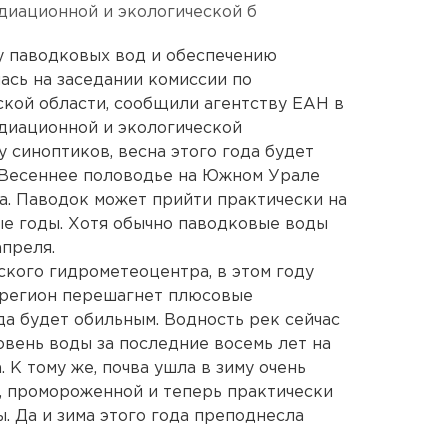
диационной и экологической б
у паводковых вод и обеспечению
ась на заседании комиссии по
кой области, сообщили агентству ЕАН в
диационной и экологической
у синоптиков, весна этого года будет
м. Весеннее половодье на Южном Урале
та. Паводок может прийти практически на
ые годы. Хотя обычно паводковые воды
апреля.
кого гидрометеоцентра, в этом году
 регион перешагнет плюсовые
да будет обильным. Водность рек сейчас
овень воды за последние восемь лет на
 К тому же, почва ушла в зиму очень
, промороженной и теперь практически
. Да и зима этого года преподнесла