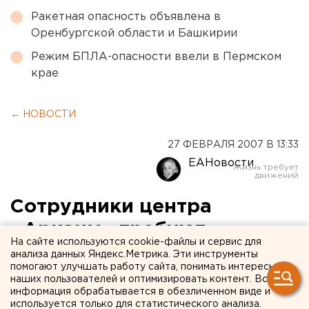
Ракетная опасность объявлена в
Оренбургской области и Башкирии
Режим БПЛА-опасности ввели в Пермском
крае
← НОВОСТИ
27 ФЕВРАЛЯ 2007 В 13:33
ЕАНовости
Сотрудники центра
«Аркаим» требуют
На сайте используются cookie-файлы и сервис для
прекратить разработку
анализа данных Яндекс.Метрика. Эти инструменты
помогают улучшать работу сайта, понимать интересы
месторождения цинка
наших пользователей и оптимизировать контент. Вся
информация обрабатывается в обезличенном виде и
рядом с археологическим
используется только для статистического анализа.