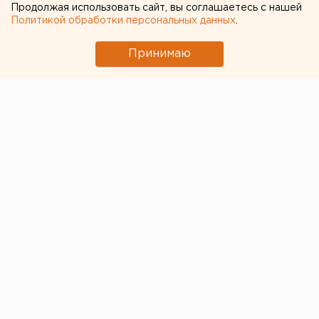
памятником
Продолжая использовать сайт, вы соглашаетесь с нашей
Политикой обработки персональных данных
.
Челябинск. Сотрудники центра «Аркаим»
Принимаю
вступили в конфликт с разработчиками
Амурского цинкового месторождения, сообщили
агентству ЕАН в историко-археологическом
центре.
Челябинск. Сотрудники центра «Аркаим» вступили в
конфликт с разработчиками Амурского цинкового
месторождения, сообщили агентству ЕАН в
историко-археологическом центре. Специалисты
древности считают, что разработка нового
источника металла может привести к экологической
катастрофе. Генеральный директор центра
«Аркаим» Геннадий Зданович обратился с открытым
письмом к губернатору Челябинской области Петру
Сумину и руководителю Челябинского цинкового
завода Всеволоду Гейхману. Археолог заявил, что