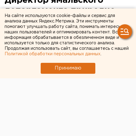
Директор ямальского
департамента природно-
На сайте используются cookie-файлы и сервис для
ресурсного регулирования
анализа данных Яндекс.Метрика. Эти инструменты
помогают улучшать работу сайта, понимать интересы
и развития нефтегазового
наших пользователей и оптимизировать контент. Вся
информация обрабатывается в обезличенном виде и
комплекса уличен в
используется только для статистического анализа.
хищении
Продолжая использовать сайт, вы соглашаетесь с нашей
Политикой обработки персональных данных
.
Салехард, Ямало-Ненецкий автономный округ.
Принимаю
Салехард, Ямало-Ненецкий автономный округ. 26
февраля прокуратурой ЯНАО в совершении
крупных хищений изобличен директор окружного
департамента природно-ресурсного регулирования
и развития нефтегазового комплекса, сообщили в
пресс-службе Управления Генеральной
прокуратуры РФ в УрФО.
Установлено, что чиновник, документально оформив