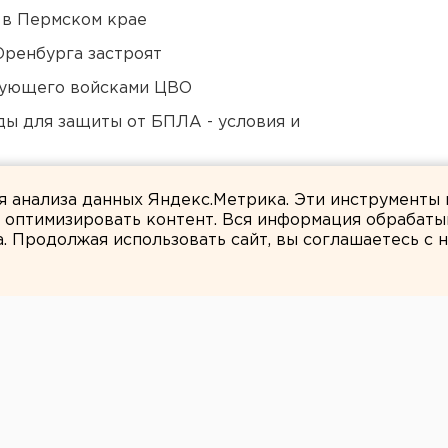
 в Пермском крае
Оренбурга застроят
дующего войсками ЦВО
ды для защиты от БПЛА - условия и
ся к затяжной войне
ля анализа данных Яндекс.Метрика. Эти инструменты
и оптимизировать контент. Вся информация обрабаты
а. Продолжая использовать сайт, вы соглашаетесь с
Ольга Беляева
кому календарю 1
л Новый год