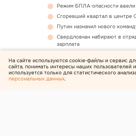
Режим БПЛА-опасности ввели
Сгоревший квартал в центре 
Путин назначил нового коман
Свердловчан набирают в отря
зарплата
МИД призвал россиян готовить
На сайте используются cookie-файлы и сервис д
сайта, понимать интересы наших пользователей 
используется только для статистического анализ
персональных данных
.
← НОВОСТИ
1 МАРТА 2007 В 10:43
По древнерусс
марта наступи