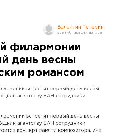
Валентин Тетерин
ой филармонии
ый день весны
ским романсом
илармонии встретят первый день весны
общили агентству ЕАН сотрудники
илармонии встретят первый день весны
общили агентству ЕАН сотрудники
тоится концерт памяти композитора, имя