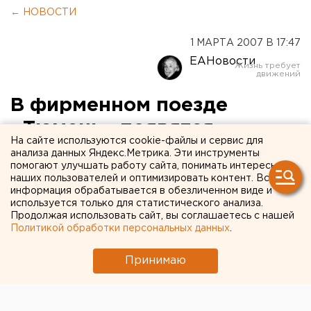
← НОВОСТИ
1 МАРТА 2007 В 17:47
ЕАНовости
В фирменном поезде
«Тюмень» появятся
На сайте используются cookie-файлы и сервис для
женские и мужские купе
анализа данных Яндекс.Метрика. Эти инструменты
помогают улучшать работу сайта, понимать интересы
наших пользователей и оптимизировать контент. Вся
Тюмень. С 6 апреля в фирменном поезде
информация обрабатывается в обезличенном виде и
«Тюмень» сообщением Тюмень - Москва
используется только для статистического анализа.
Продолжая использовать сайт, вы соглашаетесь с нашей
появится вагон экономкласса, сообщили в пресс-
Политикой обработки персональных данных
.
службе Свердловской железной дороги.
Принимаю
Тюмень. С 6 апреля в фирменном поезде «Тюмень»
сообщением Тюмень - Москва появится вагон
экономкласса, сообщили в пресс-службе