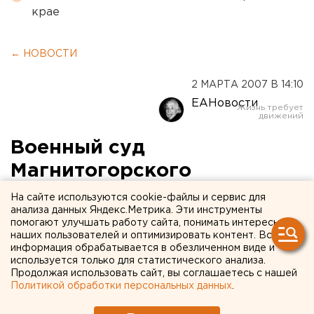
крае
← НОВОСТИ
2 МАРТА 2007 В 14:10
ЕАНовости
Военный суд
Магнитогорского
гарнизона вынес
На сайте используются cookie-файлы и сервис для
анализа данных Яндекс.Метрика. Эти инструменты
обвинительный приговор
помогают улучшать работу сайта, понимать интересы
наших пользователей и оптимизировать контент. Вся
двум южноуральским
информация обрабатывается в обезличенном виде и
офицерам
используется только для статистического анализа.
Продолжая использовать сайт, вы соглашаетесь с нашей
Политикой обработки персональных данных
.
Магнитогорск, Челябинская область.