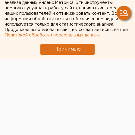
анализа данных Яндекс.Метрика. Эти инструменты
по-прежнему основные
помогают улучшать работу сайта, понимать интересы
наших пользователей и оптимизировать контент. Вся
источники пополнения
информация обрабатывается в обезличенном виде и
используется только для статистического анализа.
бюджета
Продолжая использовать сайт, вы соглашаетесь с нашей
Политикой обработки персональных данных
.
Екатеринбург. Поступления налоговых доходов
Принимаю
в консолидированный бюджет Свердловской
области налогов, сборов за январь 2007 года
составили 5730,2 миллионов рублей.
Екатеринбург. Поступления налоговых доходов в
консолидированный бюджет Свердловской области
налогов, сборов за январь 2007 года составили
5730,2 миллионов рублей. Об этом сообщили ЕАН в
пресс-службе министерства экономики и труда
Свердловской области. Напомним, в прошлом году
поступления насчитывали 3619,9 миллионов рублей
за аналогичный период прошлого года.