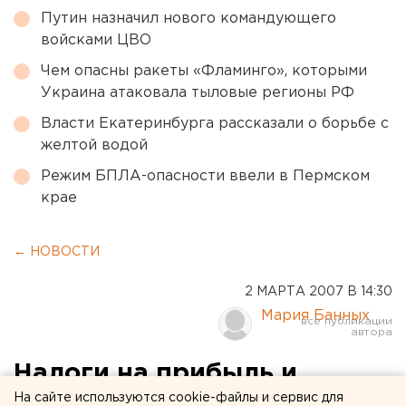
Путин назначил нового командующего
войсками ЦВО
Чем опасны ракеты «Фламинго», которыми
Украина атаковала тыловые регионы РФ
Власти Екатеринбурга рассказали о борьбе с
желтой водой
Режим БПЛА-опасности ввели в Пермском
крае
← НОВОСТИ
2 МАРТА 2007 В 14:30
Мария Банных
Налоги на прибыль и
доходы от физических лиц
На сайте используются cookie-файлы и сервис для