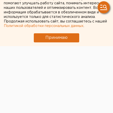
помогают улучшать работу сайта, понимать интересы
дизель-электрических
наших пользователей и оптимизировать контент. Вся
информация обрабатывается в обезличенном виде и
тракторов нового
используется только для статистического анализа.
Продолжая использовать сайт, вы соглашаетесь с нашей
поколения
Политикой обработки персональных данных
.
Челябинск. ООО «Челябинский тракторный
Принимаю
завод» приступил к изготовлению двух опытных
образцов тяжелых дизель-электрических
тракторов нового поколения, сообщили
агентству ЕАН в пресс-службе «ЧТЗ-Уралтрак».
Челябинск. ООО «Челябинский тракторный завод»
приступил к изготовлению двух опытных образцов
тяжелых дизель-электрических тракторов нового
поколения, сообщили агентству ЕАН в пресс-службе
«ЧТЗ-Уралтрак». Спроектированные
конструкторами головного специализированного
конструкторского бюро агрегаты будут оснащены