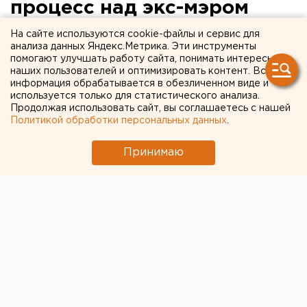
процесс над экс-мэром
города Аркадием
На сайте используются cookie-файлы и сервис для
анализа данных Яндекс.Метрика. Эти инструменты
Каменевым
помогают улучшать работу сайта, понимать интересы
наших пользователей и оптимизировать контент. Вся
информация обрабатывается в обезличенном виде и
Пермь. В Ленинском районном суде Перми 2
используется только для статистического анализа.
марта возобновляется уголовный процесс над
Продолжая использовать сайт, вы соглашаетесь с нашей
экс-мэром города Аркадием Каменевым,
Политикой обработки персональных данных
.
сообщили агентству ЕАН в пресс-службе
прокуратуры края.
Принимаю
Пермь. В Ленинском районном суде Перми 2 марта
возобновляется уголовный процесс над экс-мэром
города Аркадием Каменевым, сообщили агентству
ЕАН в пресс-службе прокуратуры края. Бывший
градоначальник обвиняется по статье «Превышение
должностных полномочий», в результате которых
городу был нанесен значительный материальный
ущерб. Город потерял автопредприятие МУП