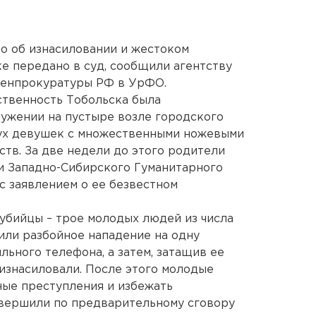
ло об изнасиловании и жестоком
е передано в суд, сообщили агентству
Генпрокуратуры РФ в УрФО.
ственность Тобольска была
ужении на пустыре возле городского
ух девушек с множественными ножевыми
ств. За две недели до этого родители
и Западно-Сибирского Гуманитарного
с заявлением о ее безвестном
 убийцы – трое молодых людей из числа
или разбойное нападение на одну
ьного телефона, а затем, затащив ее
 изнасиловали. После этого молодые
ные преступления и избежать
овершили по предварительному сговору