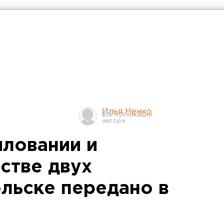
Илья Ненко
иловании и
стве двух
льске передано в