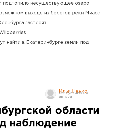
ти подтопило несуществующее озеро
озможном выходе из берегов реки Миасс
Оренбурга застроят
ildberries
ут найти в Екатеринбурге земли под
Илья Ненко
нбургской области
од наблюдение