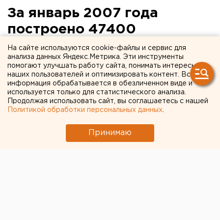
За январь 2007 года
построено 47400
квадратных метров жилья
На сайте используются cookie-файлы и сервис для
анализа данных Яндекс.Метрика. Эти инструменты
помогают улучшать работу сайта, понимать интересы
Екатеринбург. В январе 2007 года было введено
наших пользователей и оптимизировать контент. Вся
в эксплуатацию почти 50 тысяч квадратных
информация обрабатывается в обезличенном виде и
метров жилья, об этом сообщили ЕАН в пресс-
используется только для статистического анализа.
Продолжая использовать сайт, вы соглашаетесь с нашей
службе министерства экономики и труда
Политикой обработки персональных данных
.
Свердловской области, подводя итоги
социально-экономического развития региона в
Принимаю
ян
Екатеринбург. В январе 2007 года было введено в
эксплуатацию почти 50 тысяч квадратных метров
жилья, об этом сообщили ЕАН в пресс-службе
министерства экономики и труда Свердловской
области, подводя итоги социально-экономического