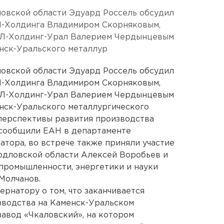
ловской области Эдуард Россель обсудил
Л-Холдинга Владимиром Скорняковым,
Л-Холдинг-Урал Валерием Чердынцевым
нск-Уральского металлур
ловской области Эдуард Россель обсудил
Л-Холдинга Владимиром Скорняковым,
Л-Холдинг-Урал Валерием Чердынцевым
ск-Уральского металлургического
ерспективы развития производства
 сообщили ЕАН в департаменте
тора, во встрече также приняли участие
рдловской области Алексей Воробьев и
 промышленности, энергетики и науки
Молчанов.
рнатору о том, что заканчивается
зводства на Каменск-Уральском
завод «Чкаловский», на котором