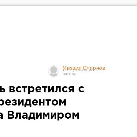
Михаил Смирнов
ь встретился с
резидентом
а Владимиром