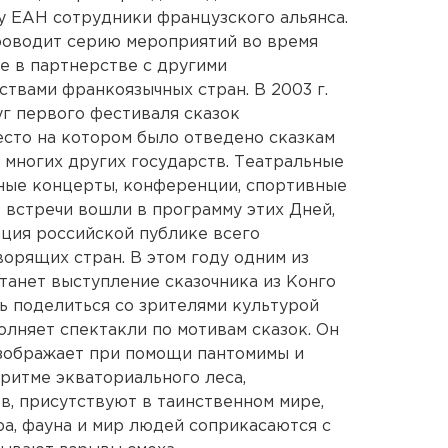
у ЕАН сотрудники французского альянса.
оводит серию мероприятий во время
е в партнерстве с другими
твами франкоязычных стран. В 2003 г.
г первого фестиваля сказок
есто на котором было отведено сказкам
 многих других государств. Театральные
ные концерты, конференции, спортивные
 встречи вошли в программу этих Дней,
ция российской публике всего
орящих стран. В этом году одним из
анет выступление сказочника из Конго
сь поделиться со зрителями культурой
полняет спектакли по мотивам сказок. Он
изображает при помощи пантомимы и
 ритме экваториального леса,
, присутствуют в таинственном мире,
ра, фауна и мир людей соприкасаются с