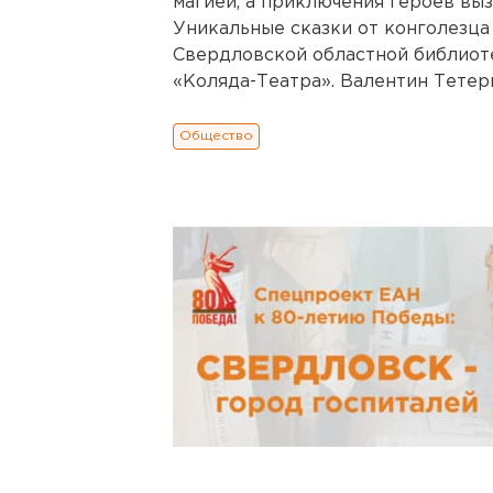
магией, а приключения героев вы
Уникальные сказки от конголезца 
Свердловской областной библиоте
«Коляда-Театра». Валентин Тетери
Общество