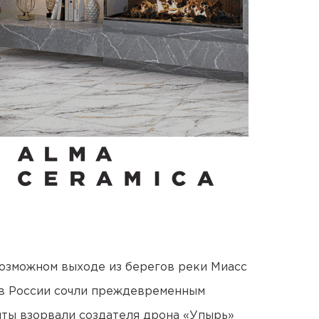
озможном выходе из берегов реки Миасс
в России сочли преждевременным
ты взорвали создателя дрона «Упырь»