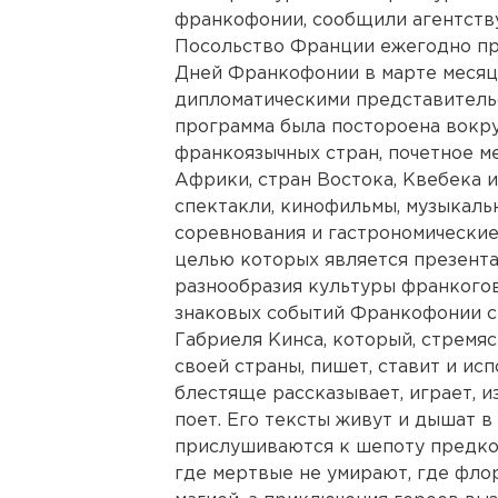
франкофонии, сообщили агентств
Посольство Франции ежегодно пр
Дней Франкофонии в марте месяц
дипломатическими представительс
программа была постороена вокру
франкоязычных стран, почетное м
Африки, стран Востока, Квебека и
спектакли, кинофильмы, музыкаль
соревнования и гастрономические
целью которых является презента
разнообразия культуры франкогов
знаковых событий Франкофонии ст
Габриеля Кинса, который, стремя
своей страны, пишет, ставит и ис
блестяще рассказывает, играет, 
поет. Его тексты живут и дышат в
прислушиваются к шепоту предков
где мертвые не умирают, где фло