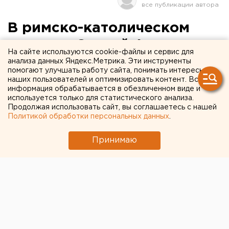
В римско-католическом
приходе Святой Анны
На сайте используются cookie-файлы и сервис для
устраивают
анализа данных Яндекс.Метрика. Эти инструменты
помогают улучшать работу сайта, понимать интересы
благотворительный показ
наших пользователей и оптимизировать контент. Вся
информация обрабатывается в обезличенном виде и
христианского кино
используется только для статистического анализа.
Продолжая использовать сайт, вы соглашаетесь с нашей
Политикой обработки персональных данных
.
Екатеринбург. В римско-католическом приходе
Святой Анны устраивают благотворительный
Принимаю
показ христианского кино, сообщили агентству
ЕАН сотрудники храма.
Екатеринбург. В римско-католическом приходе
Святой Анны устраивают благотворительный показ
христианского кино, сообщили агентству ЕАН
сотрудники храма. Кинопросмотр будет проходить
на протяжении всего великого поста, каждое