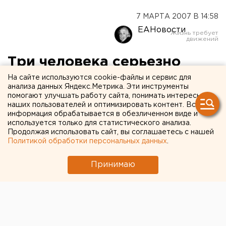
7 МАРТА 2007 В 14:58
ЕАНовости
Три человека серьезно
пострадали в результате
На сайте используются cookie-файлы и сервис для
анализа данных Яндекс.Метрика. Эти инструменты
столкновения легкового
помогают улучшать работу сайта, понимать интересы
наших пользователей и оптимизировать контент. Вся
автомобиля с тепловозом
информация обрабатывается в обезличенном виде и
используется только для статистического анализа.
на железнодорожном
Продолжая использовать сайт, вы соглашаетесь с нашей
Политикой обработки персональных данных
.
переезде в Кыштыме
Принимаю
Кыштым, Челябинская область.
Кыштым, Челябинская область. Три человека, в том
числе один ребенок, серьезно пострадали в
результате столкновения легкового автомобиля с