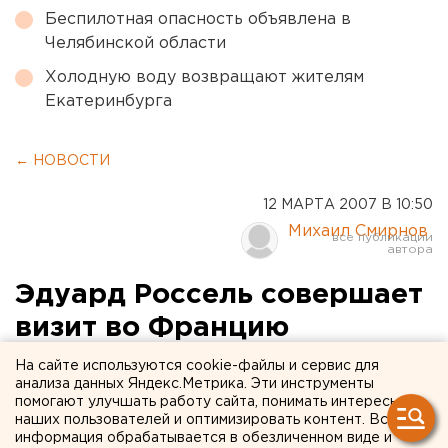
Беспилотная опасность объявлена в
Челябинской области
Холодную воду возвращают жителям
Екатеринбурга
← НОВОСТИ
12 МАРТА 2007 В 10:50
Михаил Смирнов
Эдуард Россель совершает
визит во Францию
На сайте используются cookie-файлы и сервис для
Екатеринбург. Губернатор Свердловской
анализа данных Яндекс.Метрика. Эти инструменты
области Эдуард Россель с 12 по 15 марта примет
помогают улучшать работу сайта, понимать интересы
наших пользователей и оптимизировать контент. Вся
участие в важных международных мероприятиях,
информация обрабатывается в обезличенном виде и