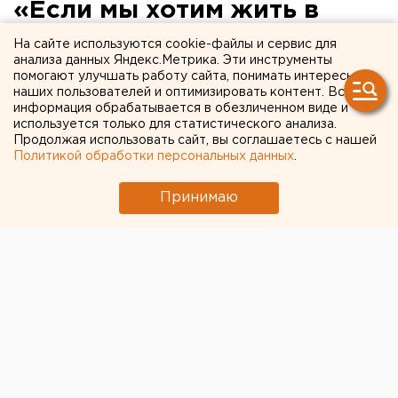
«Если мы хотим жить в
гражданском обществе, то
На сайте используются cookie-файлы и сервис для
анализа данных Яндекс.Метрика. Эти инструменты
сбор подписей необходимо
помогают улучшать работу сайта, понимать интересы
наших пользователей и оптимизировать контент. Вся
оставить»
информация обрабатывается в обезличенном виде и
используется только для статистического анализа.
Екатеринбург. Председатель областной
Продолжая использовать сайт, вы соглашаетесь с нашей
Политикой обработки персональных данных
.
избирательной комиссии Владимир
Мостовщиков, отвечая на вопросы журналистов,
Принимаю
заявил, что во время выборных кампаний все
политические партии должны находиться в
равных условиях, поэтому процедуру сбора
подписей нео
Екатеринбург. Председатель областной
избирательной комиссии Владимир Мостовщиков,
отвечая на вопросы журналистов, заявил, что во
время выборных кампаний все политические партии
должны находиться в равных условиях, поэтому