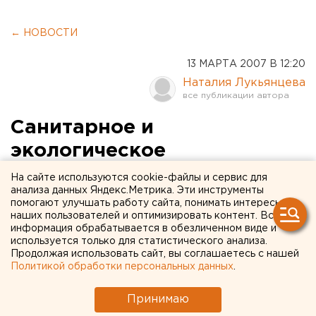
← НОВОСТИ
13 МАРТА 2007 В 12:20
Наталия Лукьянцева
Санитарное и
экологическое
согласование прошел
На сайте используются cookie-файлы и сервис для
анализа данных Яндекс.Метрика. Эти инструменты
проект магниевого завода
помогают улучшать работу сайта, понимать интересы
наших пользователей и оптимизировать контент. Вся
в Асбесте
информация обрабатывается в обезличенном виде и
используется только для статистического анализа.
Асбест. Санитарное и экологическое
Продолжая использовать сайт, вы соглашаетесь с нашей
Политикой обработки персональных данных
.
согласование прошел проект магниевого завода
в Асбесте, сообщили агентству ЕАН в
Принимаю
акционерном обществе.