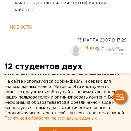
началось до окончания сертификации
лайнера
← НОВОСТИ
13 МАРТА 2007 В 17:29
Мария Банных
12 студентов двух
уральских вузов получили
На сайте используются cookie-файлы и сервис для
возможность работать в
анализа данных Яндекс.Метрика. Эти инструменты
помогают улучшать работу сайта, понимать интересы
«AVS Group»
наших пользователей и оптимизировать контент. Вся
информация обрабатывается в обезличенном виде и
используется только для статистического анализа.
Екатеринбург. Финансово-промышленный
Продолжая использовать сайт, вы соглашаетесь с нашей
холдинг «AVS Group» подвел итоги конкурса
Политикой обработки персональных данных
.
именной стипендии среди уральских студентов.