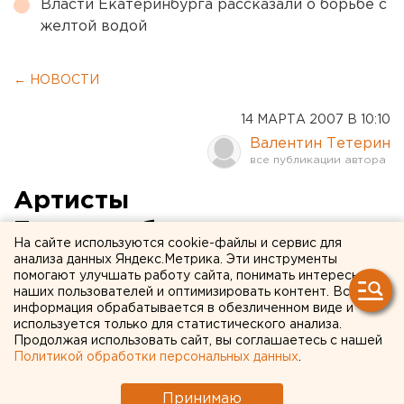
Власти Екатеринбурга рассказали о борьбе с
желтой водой
← НОВОСТИ
14 МАРТА 2007 В 10:10
Валентин Тетерин
Артисты
Екатеринбургского театра
На сайте используются cookie-файлы и сервис для
оперы и балета вернулись
анализа данных Яндекс.Метрика. Эти инструменты
помогают улучшать работу сайта, понимать интересы
с гастролей в Португалию
наших пользователей и оптимизировать контент. Вся
информация обрабатывается в обезличенном виде и
используется только для статистического анализа.
Екатеринбург. Артисты Екатеринбургского
Продолжая использовать сайт, вы соглашаетесь с нашей
театра оперы и балета вернулись с гастролей в
Политикой обработки персональных данных
.
Португалию, сообщили агентству ЕАН
сотрудники учреждения культуры.
Принимаю